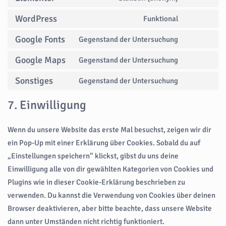
Consent
to
WordPress
Funktional
Consent
service
to
elementor
Google Fonts
Gegenstand der Untersuchung
Consent
service
to
wordpress
Google Maps
Gegenstand der Untersuchung
Consent
service
to
google-
Sonstiges
Gegenstand der Untersuchung
Consent
service
fonts
to
google-
7. Einwilligung
service
maps
sonstiges
Wenn du unsere Website das erste Mal besuchst, zeigen wir dir
ein Pop-Up mit einer Erklärung über Cookies. Sobald du auf
„Einstellungen speichern“ klickst, gibst du uns deine
Einwilligung alle von dir gewählten Kategorien von Cookies und
Plugins wie in dieser Cookie-Erklärung beschrieben zu
verwenden. Du kannst die Verwendung von Cookies über deinen
Browser deaktivieren, aber bitte beachte, dass unsere Website
dann unter Umständen nicht richtig funktioniert.